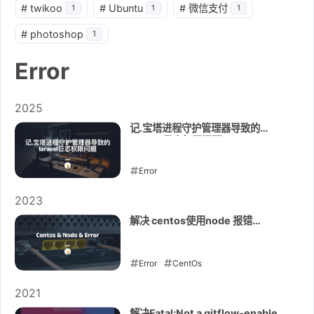
#
twikoo
#
Ubuntu
#
微信支付
1
1
1
#
photoshop
1
Error
2025
记.宝塔进程守护管理器导致的
laravel日志权限问题
Error
2025-06-30
2023
解决 centos使用node 报错
version 'GLIBC_2.27' not found
Error
CentOs
2023-11-20
2021
解决Fatal:Not a gitflow-enabled